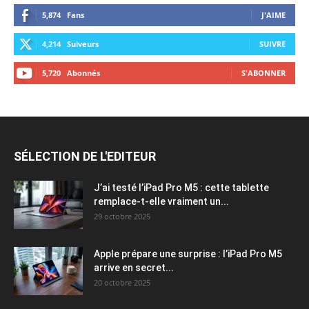
5,874
Fans
J'AIME
4,214
Suiveurs
SUIVRE
5,720
Abonnés
S'ABONNER
SÉLECTION DE L'EDITEUR
J’ai testé l’iPad Pro M5 : cette tablette
remplace-t-elle vraiment un...
29 octobre 2025
Apple prépare une surprise : l’iPad Pro M5
arrive en secret...
20 octobre 2025