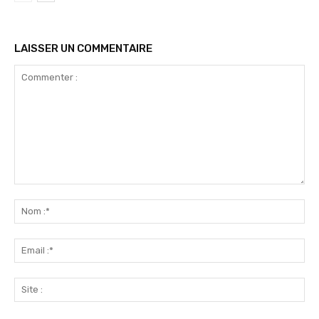
LAISSER UN COMMENTAIRE
Commenter
:
No
:*
Ema
:*
Sit
: