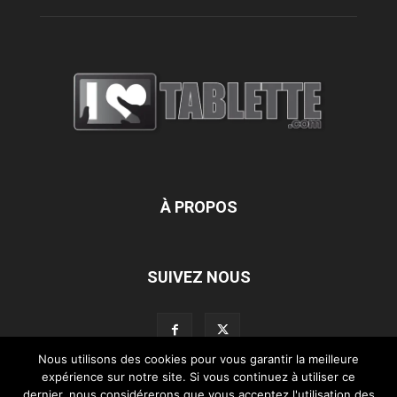
À PROPOS
SUIVEZ NOUS
Nous utilisons des cookies pour vous garantir la meilleure
expérience sur notre site. Si vous continuez à utiliser ce
dernier, nous considérerons que vous acceptez l'utilisation des
L’équipe d’iLoveTablette.com
Contactez-nous
Nos partenaires