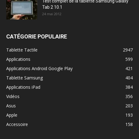
Test complet de la tablette Samsung Galaxy
Tab 2 10.1
24 mai 2012
CATÉGORIE POPULAIRE
Tablette Tactile
2947
Applications
599
Applications Android Google Play
421
Tablette Samsung
404
Applications iPad
384
Vidéos
356
Asus
203
Apple
193
Accessoire
158