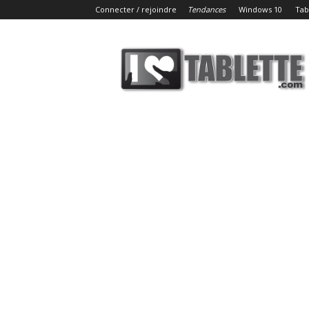
Connecter / rejoindre
Tendances
Windows 10
Tab
iLoveTablette.com