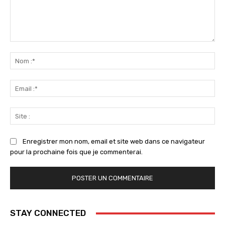
Commenter
:
No
:*
Ema
:*
Sit
:
Enregistrer mon nom, email et site web dans ce navigateur
pour la prochaine fois que je commenterai.
STAY CONNECTED