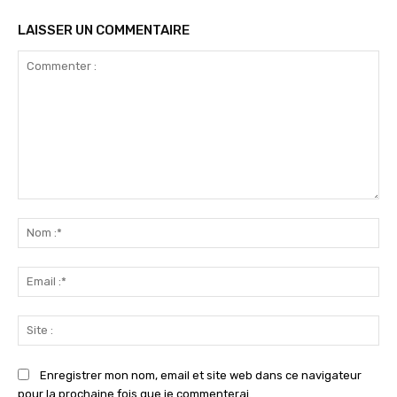
LAISSER UN COMMENTAIRE
Commenter
:
No
:*
Ema
:*
Sit
:
Enregistrer mon nom, email et site web dans ce navigateur
pour la prochaine fois que je commenterai.