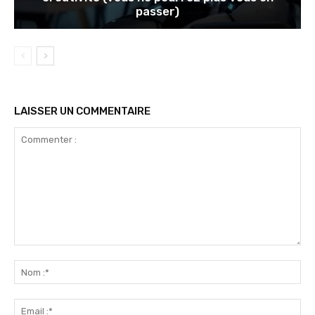
passer)
LAISSER UN COMMENTAIRE
Commenter
:
No
:*
Ema