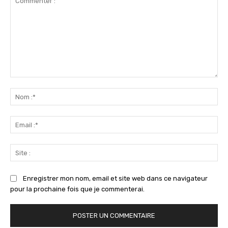
Commenter
:
No
:*
Ema
:*
Sit
:
Enregistrer mon nom, email et site web dans ce navigateur
pour la prochaine fois que je commenterai.