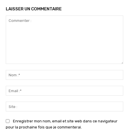
LAISSER UN COMMENTAIRE
Commenter
:
No
:*
Ema
:*
Sit
:
Enregistrer mon nom, email et site web dans ce navigateur
pour la prochaine fois que je commenterai.