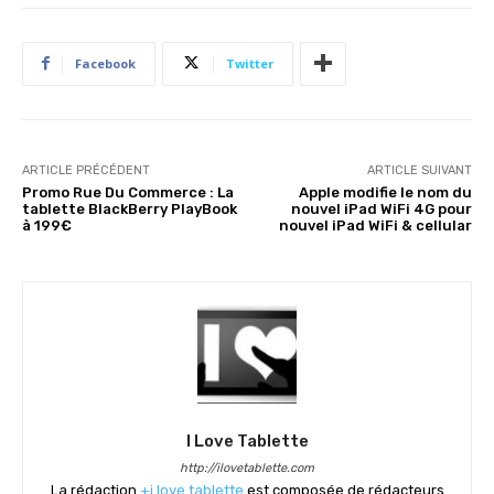
Facebook
Twitter
ARTICLE PRÉCÉDENT
ARTICLE SUIVANT
Promo Rue Du Commerce : La
Apple modifie le nom du
tablette BlackBerry PlayBook
nouvel iPad WiFi 4G pour
à 199€
nouvel iPad WiFi & cellular
I Love Tablette
http://ilovetablette.com
La rédaction
+i love tablette
est composée de rédacteurs