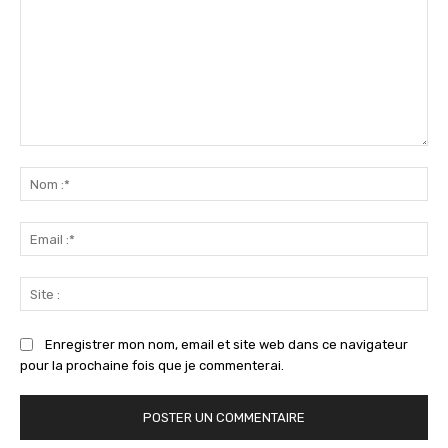
Commenter
:
No
:*
Ema
:*
Sit
:
Enregistrer mon nom, email et site web dans ce navigateur
pour la prochaine fois que je commenterai.