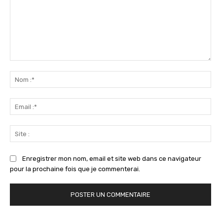
Commenter
:
No
:*
Ema
:*
Sit
:
Enregistrer mon nom, email et site web dans ce navigateur
pour la prochaine fois que je commenterai.