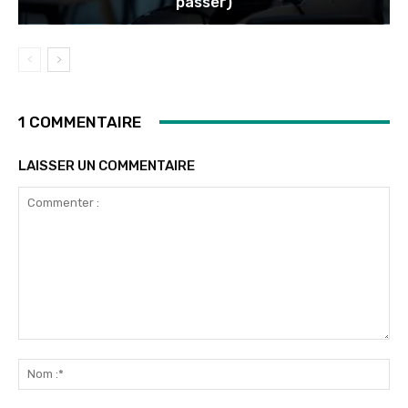
passer)
1 COMMENTAIRE
LAISSER UN COMMENTAIRE
Commenter
:
No
:*