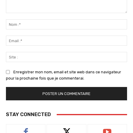
Commenter
:
No
:*
Ema
:*
Sit
:
Enregistrer mon nom, email et site web dans ce navigateur
pour la prochaine fois que je commenterai.
STAY CONNECTED