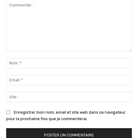
Commenter
:
No
:*
Ema
:*
Sit
:
Enregistrer mon nom, email et site web dans ce navigateur
pour la prochaine fois que je commenterai.