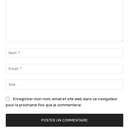
Commenter
:
No
:*
Ema
:*
Sit
:
Enregistrer mon nom, email et site web dans ce navigateur
pour la prochaine fois que je commenterai.