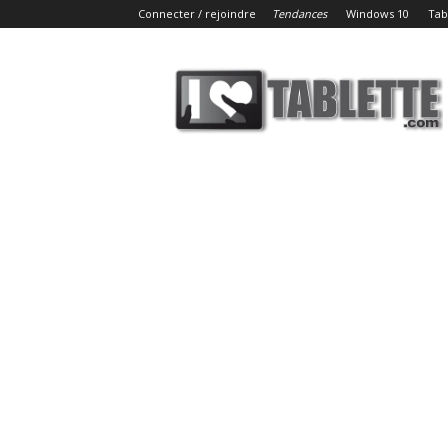
Connecter / rejoindre
Tendances
Windows 10
Tab
iLoveTablette.com