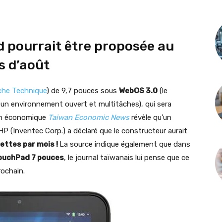
d pourrait être proposée au
s d’août
che Technique
) de 9,7 pouces sous
WebOS 3.0
(le
un environnement ouvert et multitâches), qui sera
ien économique
Taiwan Economic News
révèle qu’un
HP (Inventec Corp.) a déclaré que le constructeur aurait
ettes par mois !
La source indique également que dans
ouchPad 7 pouces
, le journal taïwanais lui pense que ce
ochain.