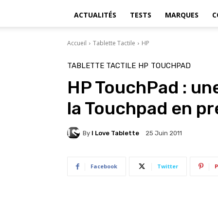
ACTUALITÉS
TESTS
MARQUES
C
Accueil
Tablette Tactile
HP
TABLETTE TACTILE
HP
TOUCHPAD
HP TouchPad : une
la Touchpad en pr
By
I Love Tablette
25 Juin 2011
Facebook
Twitter
P