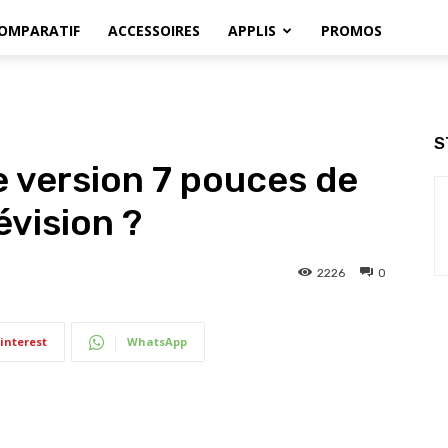
OMPARATIF
ACCESSOIRES
APPLIS
PROMOS
S
 version 7 pouces de
évision ?
2226
0
interest
WhatsApp