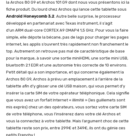
la Archos 80 G9 et Archos 101 G9 dont nous vous présentons ici la
fiche produit. Du lourd chez Archos qui lance cette tablette sous
Android Honeycomb 3.2
. Autre belle surprise, le processeur
développé en partenariat avec Texas instrument, il s’agit
d’un ARM dual-core CORTEX A9 OMAP4 1,5 GHz. Pour vous la faire
simple, elle dépote la bécane, pas de lags pour charger les pages
internet, les applis s’ouvrent très rapidement non franchement le
top. Autrement on retrouve pas mal de caractéristique de base
pour la marque, à savoir une sortie miniHDMi, une sortie mini USB,
bluetooth 2.1 EDR et une autonomie très correcte de 10 environs.
Petit détail qui a son importance, et qui concerne également la
Archos 80 G9, Archos à prévu un emplacement à l’arrière de la
tablette afin d’y glisser une clé USB maison, qui vous permet d’y
insérer la carte SIM de votre opérateur téléphonique. Cela signifie
que vous avez un forfait Internet « illimité » (les guillemets sont
mis exprès) chez un des opérateurs, vous sortez votre carte SIM
de votre téléphone, vous l’insérerez dans votre clé Archos et
vous la connectez à votre tablette. Mais l’argument choc de cette
tablette reste son prix, entre 299€ et 349€, ils ont du génie ces
petits Frenchy !