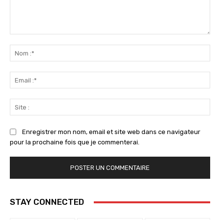
Commenter
:
No
:*
Ema
:*
Sit
:
Enregistrer mon nom, email et site web dans ce navigateur
pour la prochaine fois que je commenterai.
STAY CONNECTED