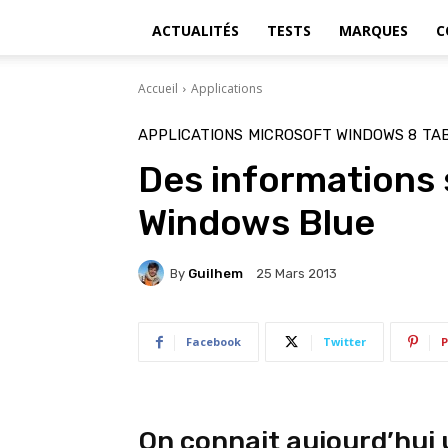
ACTUALITÉS
TESTS
MARQUES
C
Accueil
Applications
APPLICATIONS
MICROSOFT WINDOWS 8
TA
Des informations 
Windows Blue
By
Guilhem
25 Mars 2013
Facebook
Twitter
P
On connait aujourd’hui u