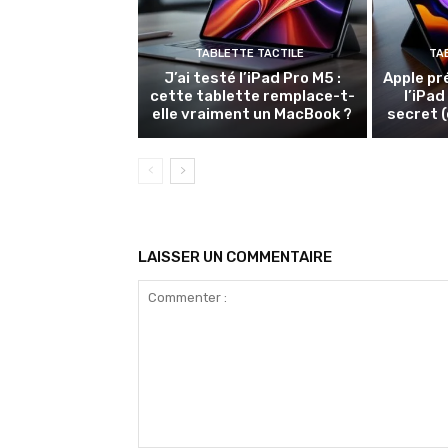
TABLETTE TACTILE
TA
J’ai testé l’iPad Pro M5 :
Apple pr
cette tablette remplace-t-
l’iPad
elle vraiment un MacBook ?
secret (
LAISSER UN COMMENTAIRE