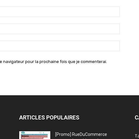
Nom
:*
Email
:*
Site
:
e navigateur pour la prochaine fois que je commenterai.
ARTICLES POPULAIRES
C
[Promo] RueDuCommerce
Ta