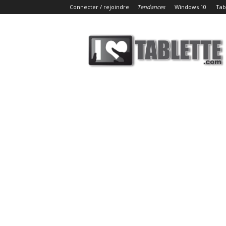
Connecter / rejoindre
Tendances
Windows 10
Tab
iLoveTablette.com