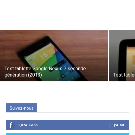
Test tablette Google Nexus 7 seconde
génération (2013)
Test tabl
Suivez-nous
5,874
Fans
J'AIME