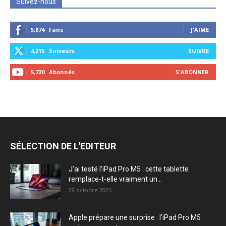
Suivez-nous
5,874
Fans
J'AIME
4,215
Suiveurs
SUIVRE
5,720
Abonnés
S'ABONNER
SÉLECTION DE L'EDITEUR
J’ai testé l’iPad Pro M5 : cette tablette
remplace-t-elle vraiment un...
29 octobre 2025
Apple prépare une surprise : l’iPad Pro M5