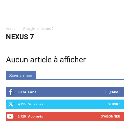
Accueil
Google
Nexus 7
NEXUS 7
Aucun article à afficher
Suivez-nous
5,874
Fans
J'AIME
4,215
Suiveurs
SUIVRE
5,720
Abonnés
S'ABONNER