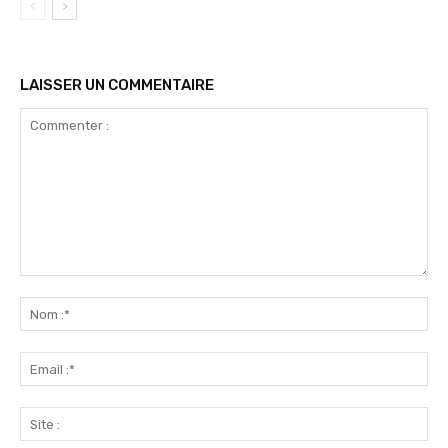
LAISSER UN COMMENTAIRE
Commenter
:
No
:*
Ema
:*
Sit
: