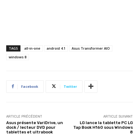
TAGS
all-in-one
android 4.1
Asus Transformer AIO
windows 8
Facebook
Twitter
ARTICLE PRÉCÉDENT
ARTICLE SUIVANT
Asus présente VariDrive, un
LG lance la tablette PC LG
dock / lecteur DVD pour
Tap Book H160 sous Windows
tablettes et ultrabook
8