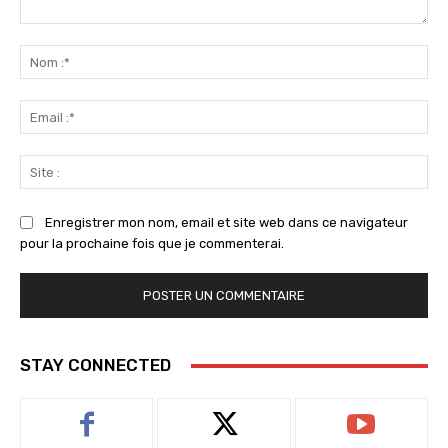
Commenter
:
No
:*
Ema
:*
Sit
:
Enregistrer mon nom, email et site web dans ce navigateur
pour la prochaine fois que je commenterai.
STAY CONNECTED