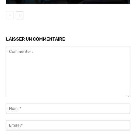
LAISSER UN COMMENTAIRE
Commenter
:
No
:*
Ema
:*