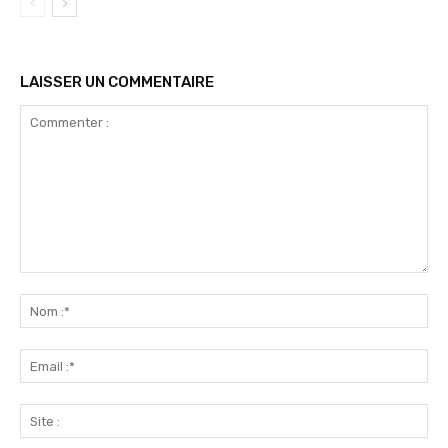
LAISSER UN COMMENTAIRE
Commenter
:
No
:*
Ema
:*
Sit
: