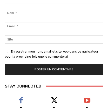
Commenter
:
No
:*
Ema
:*
Sit
:
Enregistrer mon nom, email et site web dans ce navigateur
pour la prochaine fois que je commenterai.
STAY CONNECTED