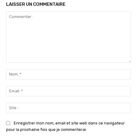
LAISSER UN COMMENTAIRE
Commenter
:
No
:*
Ema
:*
Sit
:
Enregistrer mon nom, email et site web dans ce navigateur
pour la prochaine fois que je commenterai.