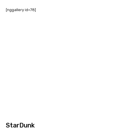
[nggallery id=78]
StarDunk