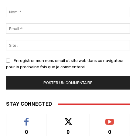
Commenter
:
No
:*
Ema
:*
Sit
:
Enregistrer mon nom, email et site web dans ce navigateur
pour la prochaine fois que je commenterai.
STAY CONNECTED
0
0
0