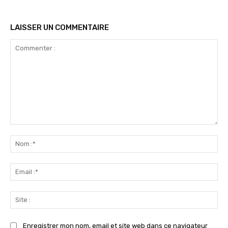
LAISSER UN COMMENTAIRE
Commenter
:
No
:*
Ema
:*
Sit
:
Enregistrer mon nom, email et site web dans ce navigateur