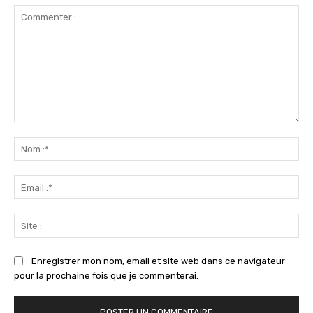
Commenter
:
No
:*
Ema
:*
Sit
:
Enregistrer mon nom, email et site web dans ce navigateur
pour la prochaine fois que je commenterai.