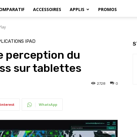
OMPARATIF
ACCESSOIRES
APPLIS
PROMOS
Play
LICATIONS IPAD
S
e perception du
s sur tablettes
2728
0
interest
WhatsApp