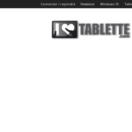
Connecter / rejoindre
Tendances
Windows 10
Tabl
iLoveTablette.com