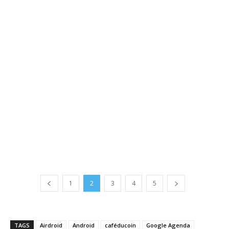
1
2
3
4
5
TAGS
Airdroid
Android
caféducoin
Google Agenda