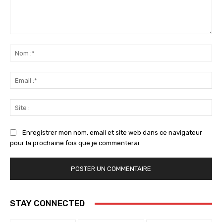
Commenter
:
No
:*
Ema
:*
Sit
:
Enregistrer mon nom, email et site web dans ce navigateur
pour la prochaine fois que je commenterai.
STAY CONNECTED