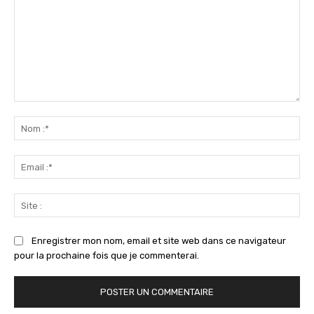
Commenter
:
No
:*
Ema
:*
Sit
:
Enregistrer mon nom, email et site web dans ce navigateur
pour la prochaine fois que je commenterai.