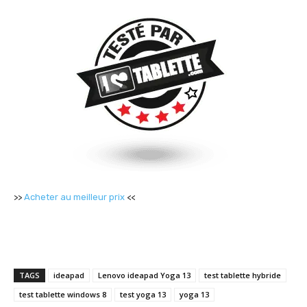
>>
Acheter au meilleur prix
<<
TAGS
ideapad
Lenovo ideapad Yoga 13
test tablette hybride
test tablette windows 8
test yoga 13
yoga 13