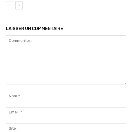
LAISSER UN COMMENTAIRE
Commenter
:
No
:*
Ema
:*
Sit