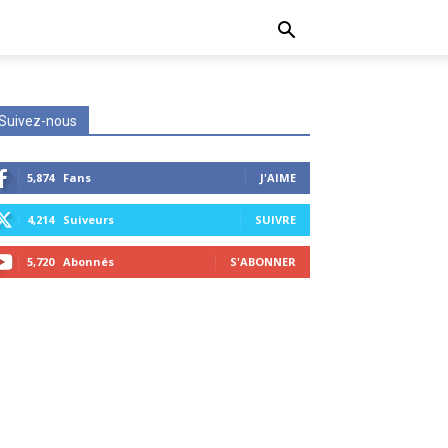
Suivez-nous
5,874
Fans
J'AIME
4,214
Suiveurs
SUIVRE
5,720
Abonnés
S'ABONNER