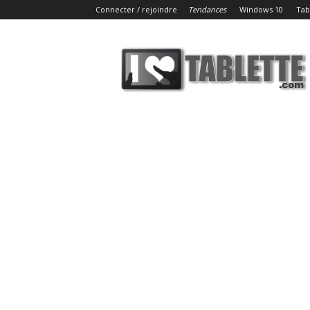
Connecter / rejoindre
Tendances
Windows 10
Tab
iLoveTablette.com