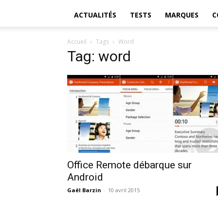
ACTUALITÉS
TESTS
MARQUES
C
Accueil
Tags
Word
Tag: word
Office Remote débarque sur
Android
Gaël Barzin
-
10 avril 2015