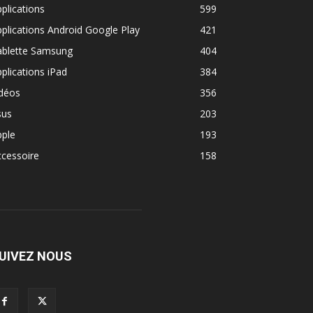
plications
599
plications Android Google Play
421
ablette Samsung
404
plications iPad
384
idéos
356
sus
203
pple
193
cessoire
158
UIVEZ NOUS