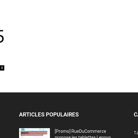
0
ARTICLES POPULAIRES
C
[Promo] RueDuCommerce
Ta
propose les tablettes Lenovo