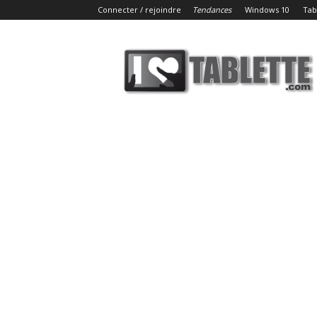
Connecter / rejoindre
Tendances
Windows 10
Tab
iLoveTablette.com