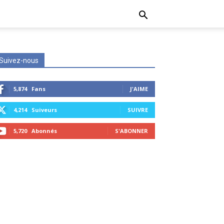
Suivez-nous
5,874
Fans
J'AIME
4,214
Suiveurs
SUIVRE
5,720
Abonnés
S'ABONNER