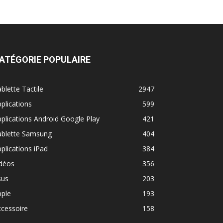
ATÉGORIE POPULAIRE
blette Tactile
2947
plications
599
plications Android Google Play
421
ablette Samsung
404
plications iPad
384
idéos
356
sus
203
pple
193
cessoire
158