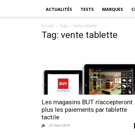
ACTUALITÉS
TESTS
MARQUES
C
Accueil
Tags
Vente tablette
Tag: vente tablette
Les magasins BUT n’accepteront
plus les paiements par tablette
tactile
jb
-
27 mars 2013