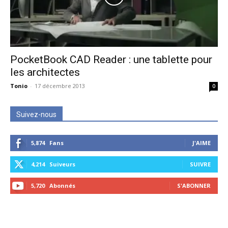
PocketBook CAD Reader : une tablette pour
les architectes
Tonio
-
17 décembre 2013
0
Suivez-nous
5,874
Fans
J'AIME
4,214
Suiveurs
SUIVRE
5,720
Abonnés
S'ABONNER