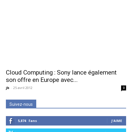
Cloud Computing : Sony lance également
son offre en Europe avec...
jb
-
25 avril 2012
0
Suivez-nous
5,874
Fans
J'AIME