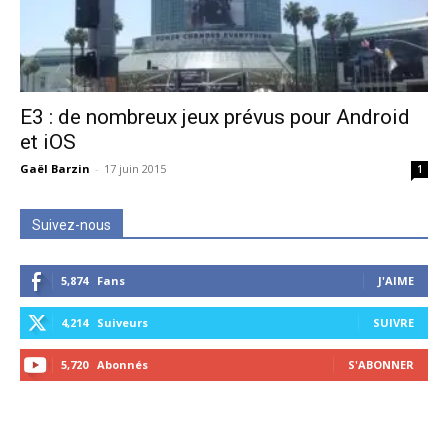
E3 : de nombreux jeux prévus pour Android
et iOS
Gaël Barzin
-
17 juin 2015
1
Suivez-nous
5,874
Fans
J'AIME
4,214
Suiveurs
SUIVRE
5,720
Abonnés
S'ABONNER