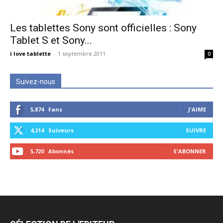
Les tablettes Sony sont officielles : Sony
Tablet S et Sony...
i love tablette
-
1 septembre 2011
0
Suivez-nous
5,874
Fans
J'AIME
4,214
Suiveurs
SUIVRE
5,720
Abonnés
S'ABONNER