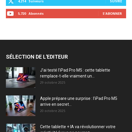
4,214
Suiveurs
SUIVRE
5,720
Abonnés
S'ABONNER
SÉLECTION DE L'EDITEUR
J’ai testé l’iPad Pro M5 : cette tablette
remplace-t-elle vraiment un...
29 octobre 2025
Apple prépare une surprise : l’iPad Pro M5
arrive en secret...
20 octobre 2025
Cette tablette + IA va révolutionner votre