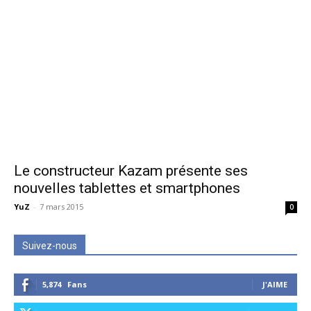
Le constructeur Kazam présente ses
nouvelles tablettes et smartphones
YuZ
-
7 mars 2015
0
Suivez-nous
5,874
Fans
J'AIME