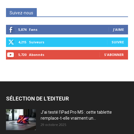
Suivez-nous
5,874
Fans
J'AIME
4,215
Suiveurs
SUIVRE
5,720
Abonnés
S'ABONNER
SÉLECTION DE L'EDITEUR
J’ai testé l’iPad Pro M5 : cette tablette
remplace-t-elle vraiment un...
29 octobre 2025