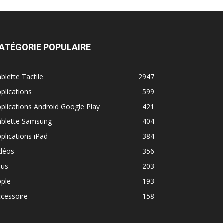
ATÉGORIE POPULAIRE
blette Tactile
2947
plications
599
plications Android Google Play
421
ablette Samsung
404
plications iPad
384
idéos
356
sus
203
pple
193
cessoire
158