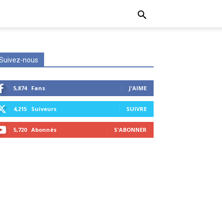
Suivez-nous
5,874
Fans
J'AIME
4,215
Suiveurs
SUIVRE
5,720
Abonnés
S'ABONNER