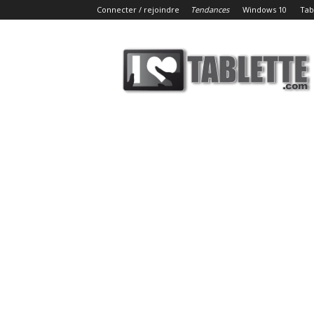
Connecter / rejoindre
Tendances
Windows 10
Tab
iLoveTablette.com