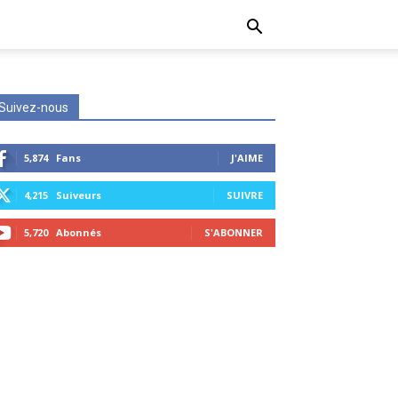
Suivez-nous
5,874
Fans
J'AIME
4,215
Suiveurs
SUIVRE
5,720
Abonnés
S'ABONNER