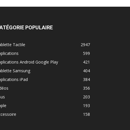
ATÉGORIE POPULAIRE
blette Tactile
2947
plications
599
plications Android Google Play
421
ablette Samsung
404
plications iPad
384
idéos
356
sus
203
pple
193
cessoire
158