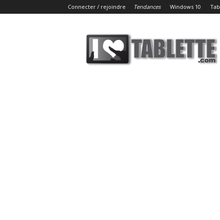
Connecter / rejoindre
Tendances
Windows 10
Tab
iLoveTablette.com