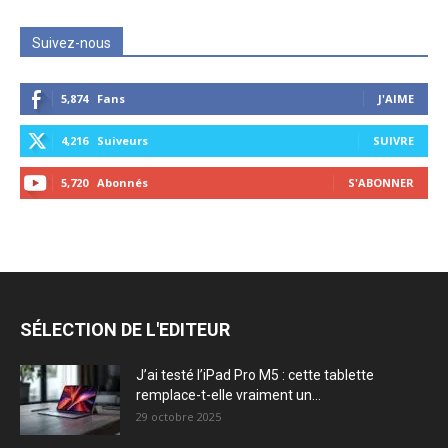
Suivez-nous
5,874
Fans
J'AIME
4,216
Suiveurs
SUIVRE
5,720
Abonnés
S'ABONNER
SÉLECTION DE L'EDITEUR
J’ai testé l’iPad Pro M5 : cette tablette
remplace-t-elle vraiment un...
29 octobre 2025