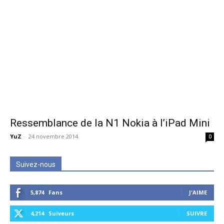
Ressemblance de la N1 Nokia à l’iPad Mini
YuZ
-
24 novembre 2014
0
Suivez-nous
5,874
Fans
J'AIME
4,214
Suiveurs
SUIVRE