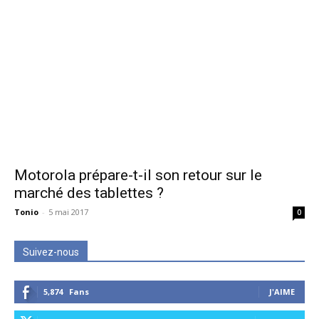
Motorola prépare-t-il son retour sur le
marché des tablettes ?
Tonio
-
5 mai 2017
0
Suivez-nous
5,874
Fans
J'AIME