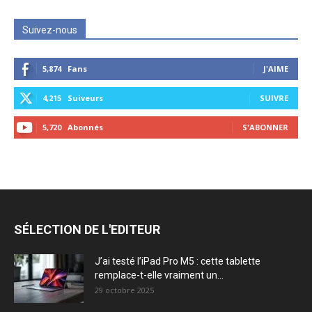
Suivez-nous
5,874
Fans
J'AIME
4,215
Suiveurs
SUIVRE
5,720
Abonnés
S'ABONNER
SÉLECTION DE L'EDITEUR
J’ai testé l’iPad Pro M5 : cette tablette
remplace-t-elle vraiment un...
29 octobre 2025