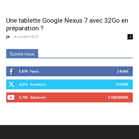
Une tablette Google Nexus 7 avec 32Go en
préparation ?
jb
-
4 octobre 2012
2
Suivez-nous
5,874
Fans
J'AIME
4,214
Suiveurs
SUIVRE
5,720
Abonnés
S'ABONNER